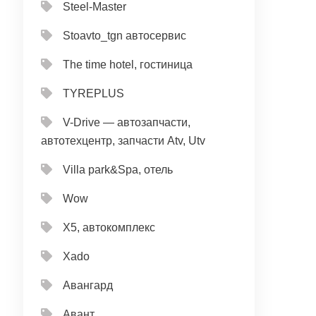
Steel-Master
Stoavto_tgn автосервис
The time hotel, гостиница
TYREPLUS
V-Drive — автозапчасти,
автотехцентр, запчасти Atv, Utv
Villa park&Spa, отель
Wow
X5, автокомплекс
Xado
Авангард
Авант