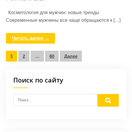
Косметология для мужчин: новые тренды
Современные мужчины все чаще обращаются к […]
Читать далее →
Пагинация
1
2
…
60
Далее
записей
Поиск по сайту