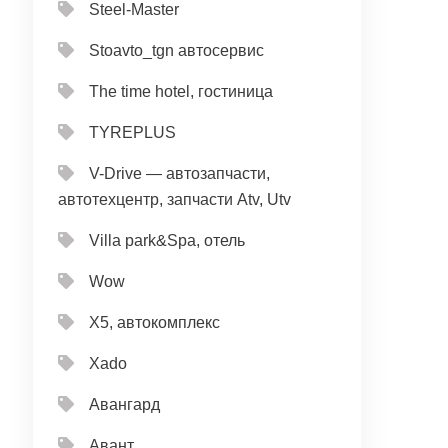
Steel-Master
Stoavto_tgn автосервис
The time hotel, гостиница
TYREPLUS
V-Drive — автозапчасти,
автотехцентр, запчасти Atv, Utv
Villa park&Spa, отель
Wow
X5, автокомплекс
Xado
Авангард
Авант