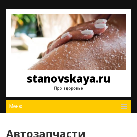
Перейти
к
содержимому
stanovskaya.ru
Про здоровье
Меню
Автозапчасти