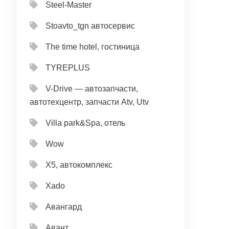
Steel-Master
Stoavto_tgn автосервис
The time hotel, гостиница
TYREPLUS
V-Drive — автозапчасти,
автотехцентр, запчасти Atv, Utv
Villa park&Spa, отель
Wow
X5, автокомплекс
Xado
Авангард
Авант