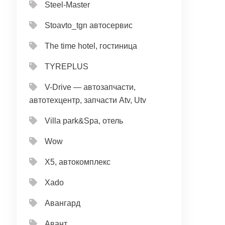
Steel-Master
Stoavto_tgn автосервис
The time hotel, гостиница
TYREPLUS
V-Drive — автозапчасти,
автотехцентр, запчасти Atv, Utv
Villa park&Spa, отель
Wow
X5, автокомплекс
Xado
Авангард
Авант