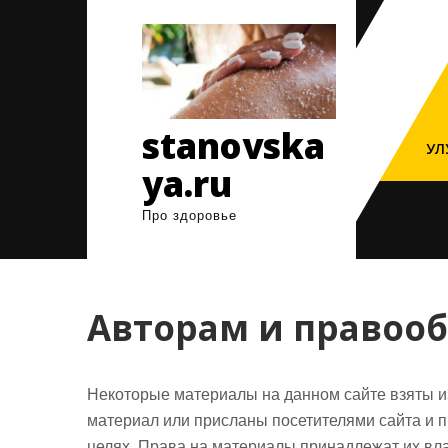
Перейти
к
содержимому
stanovska
УЛ
ya.ru
Про здоровье
Авторам и правоо
Некоторые материалы на данном сайте взяты и
материал или присланы посетителями сайта и 
целях. Права на материалы принадлежат их вл