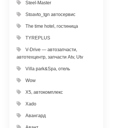
Steel-Master
Stoavto_tgn автосервис
The time hotel, гостиница
TYREPLUS
V-Drive — автозапчасти,
автотехцентр, запчасти Atv, Utv
Villa park&Spa, отель
Wow
X5, автокомплекс
Xado
Авангард
Авант