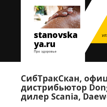
Перейти
к
содержимому
stanovska
УЛ
ya.ru
Про здоровье
СибТракСкан, офи
дистрибьютор Don
дилер Scania, Daewo