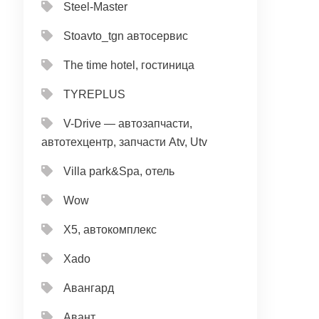
Steel-Master
Stoavto_tgn автосервис
The time hotel, гостиница
TYREPLUS
V-Drive — автозапчасти,
автотехцентр, запчасти Atv, Utv
Villa park&Spa, отель
Wow
X5, автокомплекс
Xado
Авангард
Авант