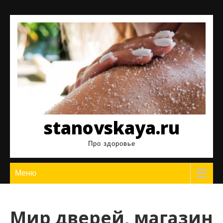
Перейти
к
содержимому
stanovskaya.ru
Про здоровье
Меню
Мир дверей, магазин