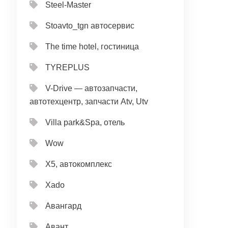
Steel-Master
Stoavto_tgn автосервис
The time hotel, гостиница
TYREPLUS
V-Drive — автозапчасти,
автотехцентр, запчасти Atv, Utv
Villa park&Spa, отель
Wow
X5, автокомплекс
Xado
Авангард
Авант