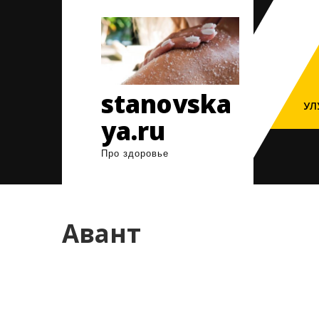
Перейти
к
содержимому
stanovska
УЛ
ya.ru
Про здоровье
Авант