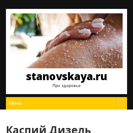
Перейти
к
содержимому
stanovskaya.ru
Про здоровье
Меню
Каспий Дизель