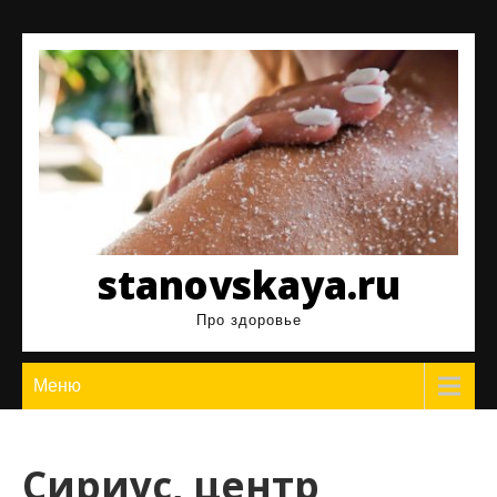
Перейти
к
содержимому
stanovskaya.ru
Про здоровье
Меню
Сириус, центр