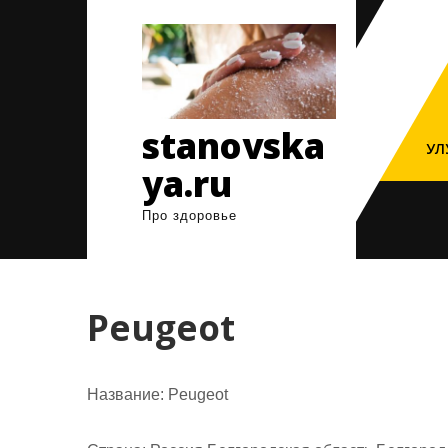
Перейти
к
содержимому
stanovska
УЛ
ya.ru
Про здоровье
Peugeot
Название:
Peugeot