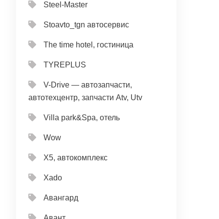
Steel-Master
Stoavto_tgn автосервис
The time hotel, гостиница
TYREPLUS
V-Drive — автозапчасти,
автотехцентр, запчасти Atv, Utv
Villa park&Spa, отель
Wow
X5, автокомплекс
Xado
Авангард
Авант