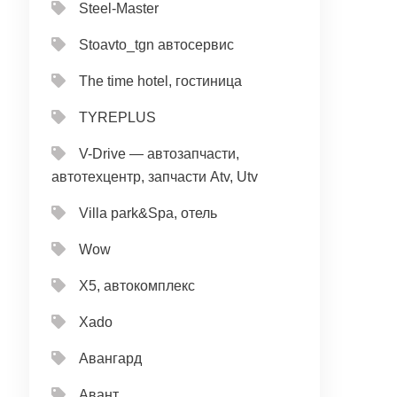
Steel-Master
Stoavto_tgn автосервис
The time hotel, гостиница
TYREPLUS
V-Drive — автозапчасти,
автотехцентр, запчасти Atv, Utv
Villa park&Spa, отель
Wow
X5, автокомплекс
Xado
Авангард
Авант