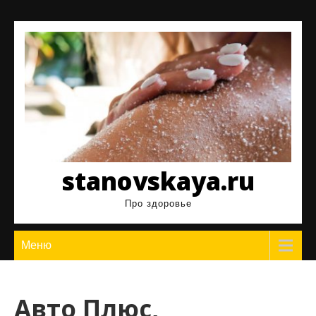
Перейти
к
содержимому
stanovskaya.ru
Про здоровье
Меню
Авто Плюс,