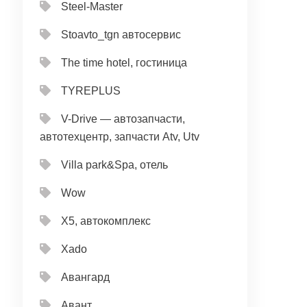
Steel-Master
Stoavto_tgn автосервис
The time hotel, гостиница
TYREPLUS
V-Drive — автозапчасти,
автотехцентр, запчасти Atv, Utv
Villa park&Spa, отель
Wow
X5, автокомплекс
Xado
Авангард
Авант