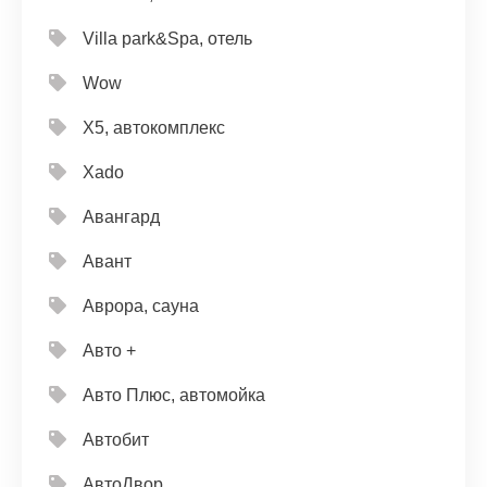
Villa park&Spa, отель
Wow
X5, автокомплекс
Xado
Авангард
Авант
Аврора, сауна
Авто +
Авто Плюс, автомойка
Автобит
АвтоДвор