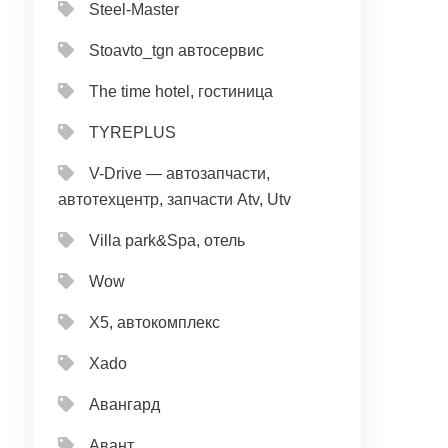
Steel-Master
Stoavto_tgn автосервис
The time hotel, гостиница
TYREPLUS
V-Drive — автозапчасти,
автотехцентр, запчасти Atv, Utv
Villa park&Spa, отель
Wow
X5, автокомплекс
Xado
Авангард
Авант