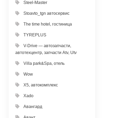
Steel-Master
Stoavto_tgn автосервис
The time hotel, гостиница
TYREPLUS
V-Drive — автозапчасти,
автотехцентр, запчасти Atv, Utv
Villa park&Spa, отель
Wow
X5, автокомплекс
Xado
Авангард
Авант