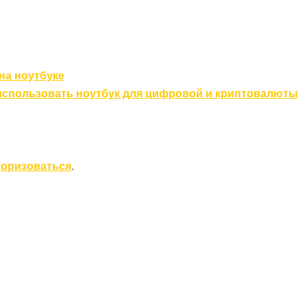
на ноутбуке
использовать ноутбук для цифровой и криптовалюты
торизоваться
.