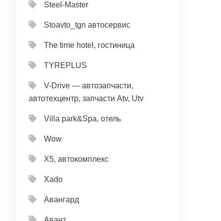
Steel-Master
Stoavto_tgn автосервис
The time hotel, гостиница
TYREPLUS
V-Drive — автозапчасти,
автотехцентр, запчасти Atv, Utv
Villa park&Spa, отель
Wow
X5, автокомплекс
Xado
Авангард
Авант