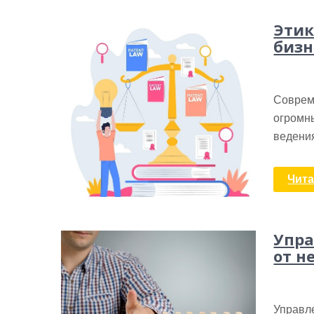
Этик
бизн
Соврем
огромны
ведени
Чита
Упра
от н
Управле