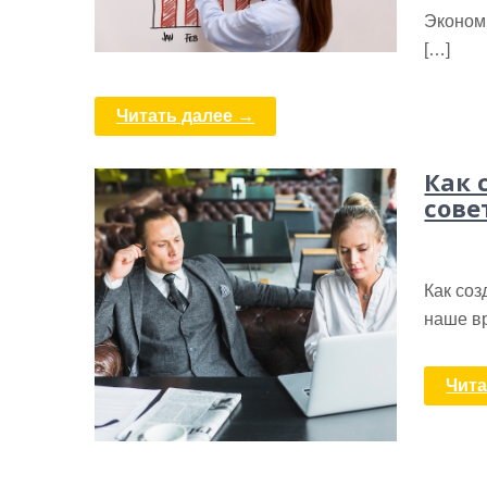
Эконом
[…]
Читать далее →
Как 
сове
Как соз
наше вр
Чита