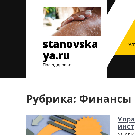
Перейти
к
содержимому
stanovska
УЛ
ya.ru
Про здоровье
Рубрика:
Финансы
Упра
инс