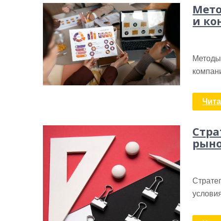
Мето
и ко
Методы
компани
Чита
Стра
рыно
Стратег
услови