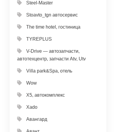
Steel-Master
Stoavto_tgn автосервис
The time hotel, гостиница
TYREPLUS
V-Drive — автозапчасти,
автотехцентр, запчасти Atv, Utv
Villa park&Spa, отель
Wow
X5, автокомплекс
Xado
Авангард
Авант