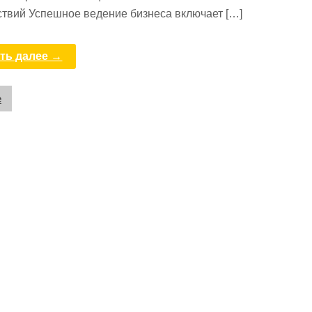
ствий Успешное ведение бизнеса включает […]
ть далее →
е