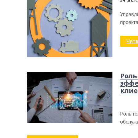
24 ДЕК
Управл
проекта
Чита
Роль
эффе
клие
Роль т
обслуж