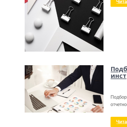
Чита
Подб
инст
Подбор
отчетно
Чита