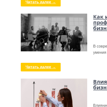
Читать далее →
Как 
проф
бизн
В совре
умения
Читать далее →
Влия
бизн
Влияние