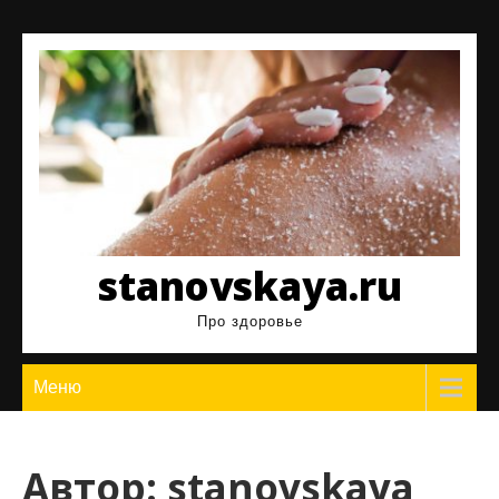
Перейти
к
содержимому
stanovskaya.ru
Про здоровье
Меню
Автор:
stanovskaya_