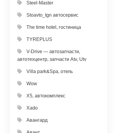
Steel-Master
Stoavto_tgn автосервис
The time hotel, гостиница
TYREPLUS
V-Drive — автозапчасти,
автотехцентр, запчасти Atv, Utv
Villa park&Spa, отель
Wow
X5, автокомплекс
Xado
Авангард
Авант