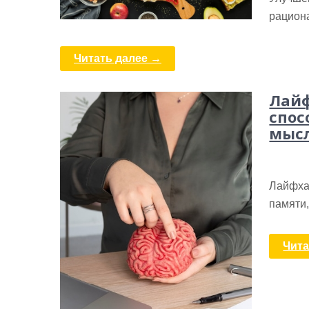
рацион
Читать далее →
Лайф
спос
мысл
Лайфха
памяти
Чита