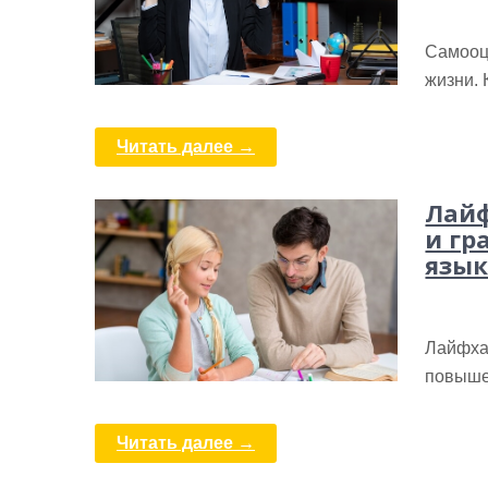
Самооц
жизни. 
Читать далее →
Лайф
и гр
язык
Лайфха
повыше
Читать далее →