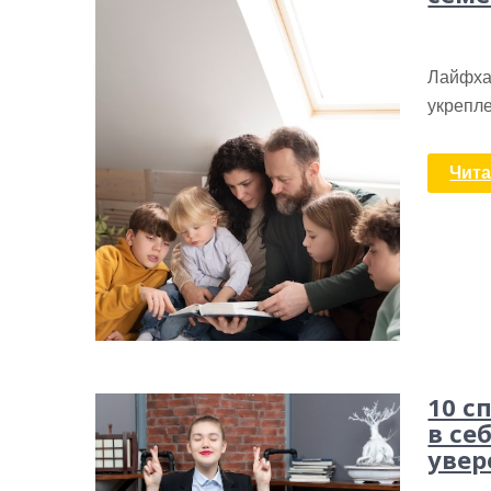
Лайфха
укрепл
Чита
10 с
в се
увер