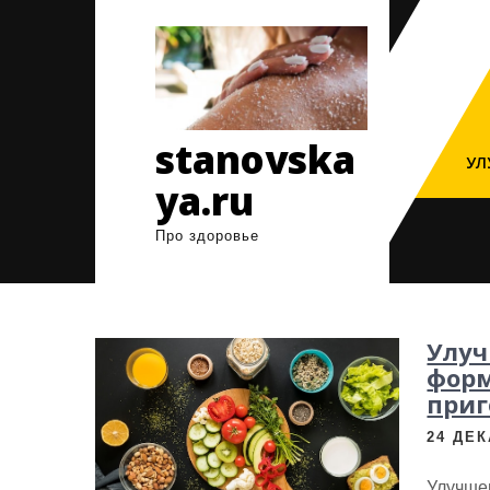
Перейти
к
содержимому
stanovska
УЛ
ya.ru
Про здоровье
Улуч
форм
приг
24 ДЕК
Улучше