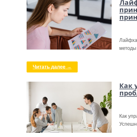
Лайф
прин
прин
Лайфхак
методы 
Читать далее →
Как 
проб
Как уп
Успешн