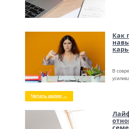
Как 
навы
карь
В совре
усилива
Читать далее →
Лайф
отно
семе