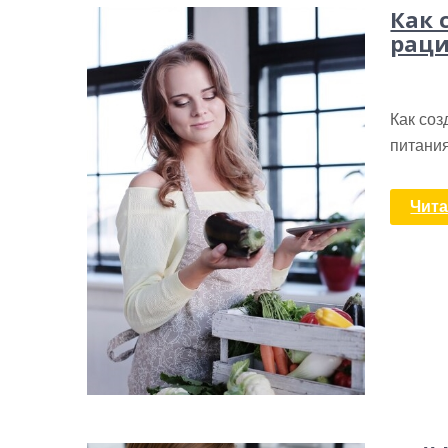
Как 
раци
Как со
питани
Чита