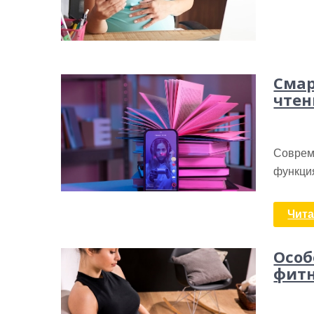
Смар
чтен
Соврем
функция
Чита
Особ
фитн