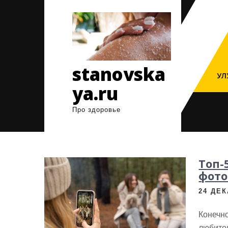
Перейти
к
содержимому
stanovska
УЛ
ya.ru
Про здоровье
Топ-
фот
24 ДЕК
Конечно
любите