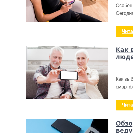
Особен
Сегодн
Чита
Как 
люд
Как вы
смартф
Чита
Обзо
веду