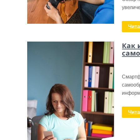
увелич
Чита
Как 
само
Смартф
самооб
информ
Чита