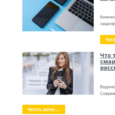
Конечно
смартф
Чита
Что 
смар
расс
Водоне
Соврем
Читать далее →