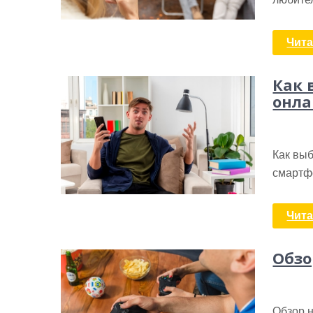
Чита
Как 
онла
Как выб
смартф
Чита
Обзо
Обзор 