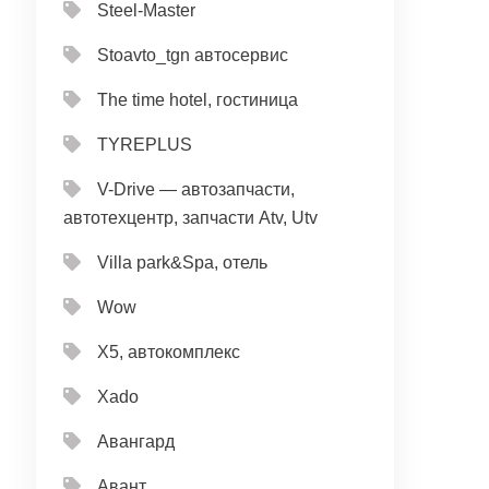
Steel-Master
Stoavto_tgn автосервис
The time hotel, гостиница
TYREPLUS
V-Drive — автозапчасти,
автотехцентр, запчасти Atv, Utv
Villa park&Spa, отель
Wow
X5, автокомплекс
Xado
Авангард
Авант