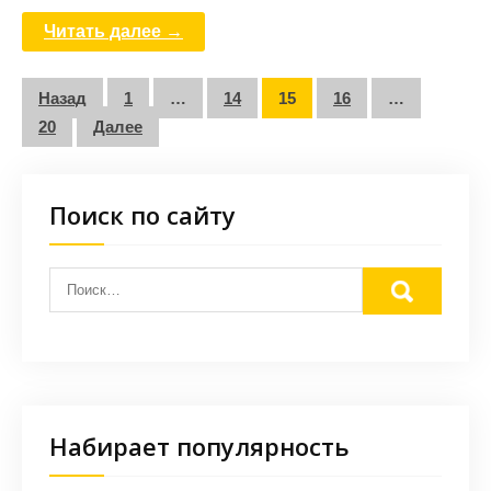
Читать далее →
Пагинация
Назад
1
…
14
15
16
…
записей
20
Далее
Поиск по сайту
Набирает популярность