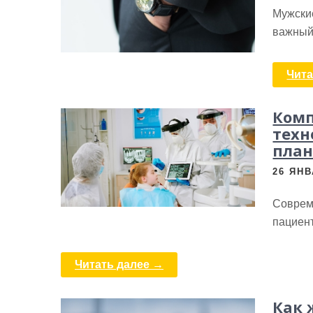
Мужские
важный 
Чита
Комп
техн
план
26 ЯНВ
Соврем
пациен
Читать далее →
Как 