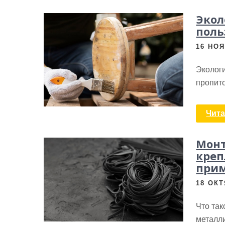
Экол
поль
16 НОЯ
Экологи
пропито
Чита
Монт
креп
прим
18 ОКТ
Что та
металл