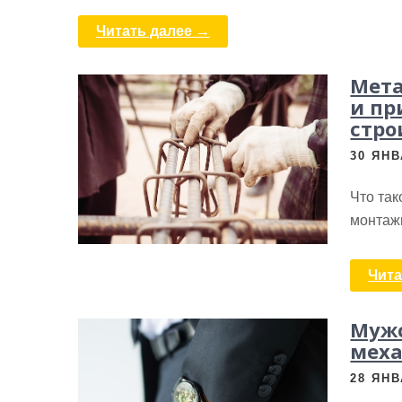
Читать далее →
Мета
и пр
стро
30 ЯНВ
Что та
монтаж
Чита
Мужс
мех
28 ЯНВ