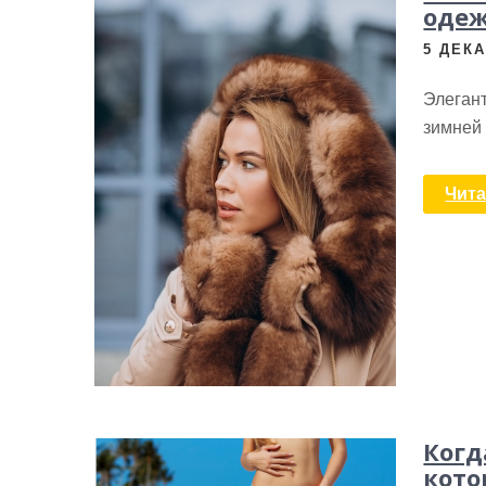
оде
5 ДЕКА
Элегант
зимней
Чита
Когд
кото