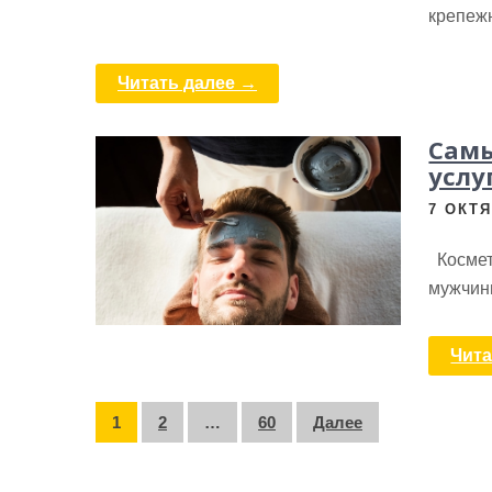
крепеж
Читать далее →
Самы
услу
7 ОКТЯ
Космет
мужчин
Чита
Пагинация
1
2
…
60
Далее
записей