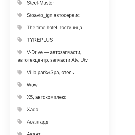
Steel-Master
Stoavto_tgn автосервис
The time hotel, гостиница
TYREPLUS
V-Drive — автозапчасти,
автотехцентр, запчасти Atv, Utv
Villa park&Spa, отель
Wow
X5, автокомплекс
Xado
Авангард
Авант