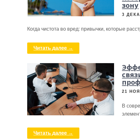
зону
3 ДЕКА
Когда чистота во вред: привычки, которые расс
Читать далее →
Эффе
связ
про
21 НОЯ
В совр
элемент
Читать далее →