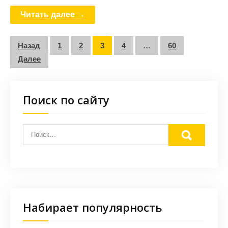
Читать далее →
Пагинация
Назад
1
2
3
4
…
60
записей
Далее
Поиск по сайту
Набирает популярность