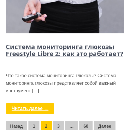
Система мониторинга глюкозы
Freestyle Libre 2: как это работает?
Что такое система мониторинга глюкозы? Система
мониторинга глюкозы представляет собой важный
инструмент […]
Читать далее →
Пагинация
Назад
1
2
3
…
60
Далее