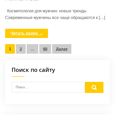
Косметология для мужчин: новые тренды
Современные мужчины все чаще обращаются к […]
Читать далее →
Пагинация
1
2
…
60
Далее
записей
Поиск по сайту