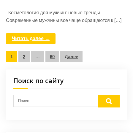
Косметология для мужчин: новые тренды
Современные мужчины все чаще обращаются к […]
Читать далее →
Пагинация
1
2
…
60
Далее
записей
Поиск по сайту