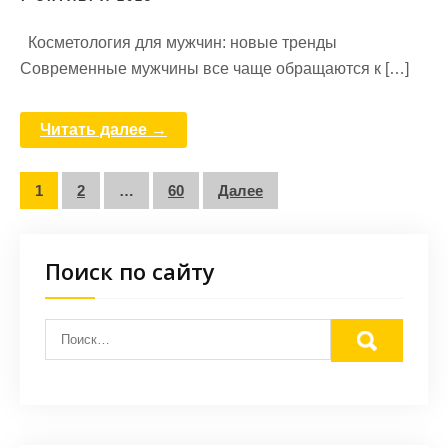
Косметология для мужчин: новые тренды
Современные мужчины все чаще обращаются к […]
Читать далее →
Пагинация
1
2
…
60
Далее
записей
Поиск по сайту